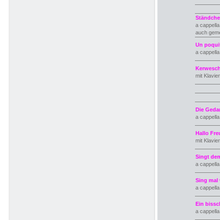
Ständch
a cappell
auch gem
Un poqui
a cappell
Kerwesch
mit Klavie
Die Gedan
a cappell
Hallo Fr
mit Klavie
Singt de
a cappell
Sing mal
a cappell
Ein biss
a cappell