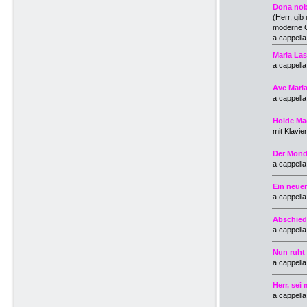
Dona nob
(Herr, gib
moderne G
a cappell
Maria La
a cappella
Ave Mari
a cappell
Holde M
mit Klavie
Der Mond
a cappell
Ein neuer
a cappell
Abschied
a cappell
Nun ruht 
a cappella
Herr, sei 
a cappell