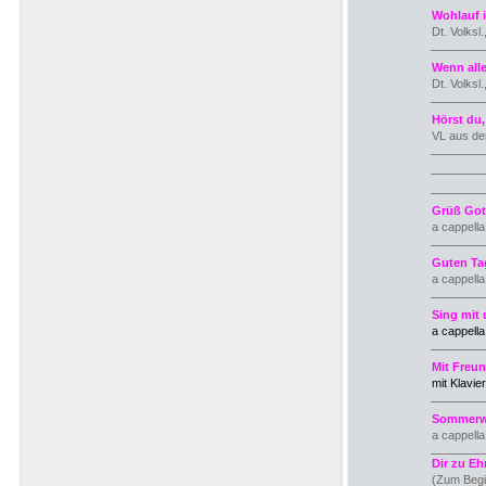
Wohlauf 
Dt. Volksl
Wenn alle
Dt. Volksl
Hörst du,
VL aus de
Grüß Got
a cappell
Guten Ta
a cappell
Sing mit
a cappell
Mit Freu
mit Klavie
Sommerw
a cappell
Dir zu Eh
(Zum Begi