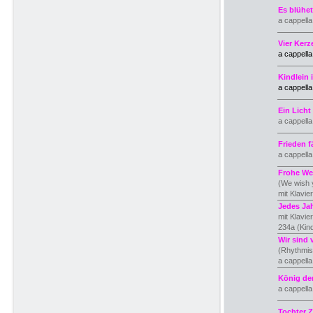
Es blühet
a cappell
Vier Ker
a cappell
Kindlein 
a cappell
Ein Licht
a cappell
Frieden f
a cappell
Frohe Wei
(We wish 
mit Klavie
Jedes Jah
mit Klavi
234a (Kin
Wir sind 
(Rhythmis
a cappell
König de
a cappella
Tochter 