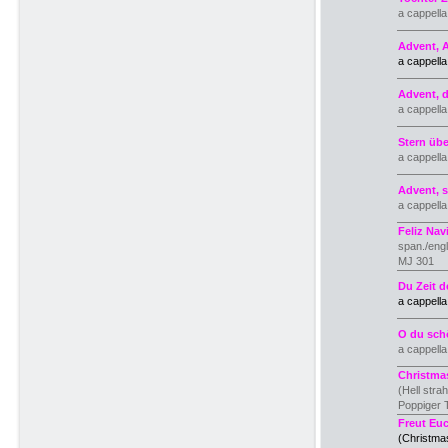
a cappell
Advent, 
a cappell
Advent, 
a cappell
Stern üb
a cappell
Advent, 
a cappell
Feliz Nav
span./engl.
MJ 301
Du Zeit d
a cappell
O du sch
a cappell
Christma
(Hell strah
Poppiger T
Freut Eu
(Christmas