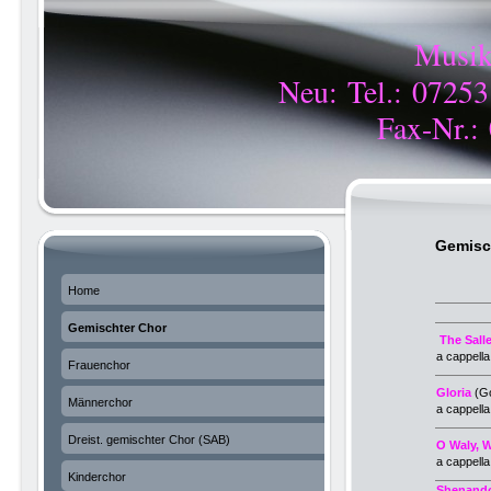
Musik
Neu: Tel.: 0725
Fax-Nr.:
Gemisc
Home
Gemischter Chor
The Sall
a cappella
Frauenchor
Gloria
(Go
Männerchor
a cappell
Dreist. gemischter Chor (SAB)
O Waly, 
a cappell
Kinderchor
Shenand