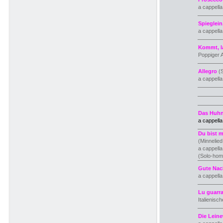
a cappell
Spieglein
a cappell
Kommt, l
Poppiger A
Allegro
(S
a cappella
Das Huhn
a cappell
Du bist m
(Minnelie
a cappella
(Solo-hom
Gute Nach
a cappell
Lu guarr
Italienisc
Die Lein