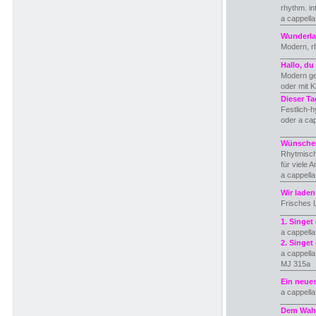
rhythm. in
a cappell
Wunderla
Modern, r
Hallo, du
Modern ges
oder mit K
Dieser Ta
Festlich-h
oder a ca
Wünschen
Rhytmisch
für viele 
a cappella
Wir laden
Frisches 
1. Singet
a cappella
2. Singet
a cappella
MJ 315a
Ein neue
a cappell
Dem Wahr