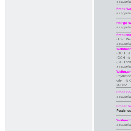
a cappell
Frohe We
a cappell
Heil'ge N
a cappell
Fröhliche
(Trad. We
a cappell
Weihnach
(GCH mit 
(GCH mit K
(GCH ohn
a cappella
Weihnach
Rhythmisc
oder mit K
MJ 152
Frohe Bo
a cappell
Froher J
Festliches
Weihnach
a cappell