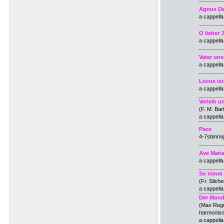
Agnus De
a cappell
O lieber 
a cappell
Vater uns
a cappell
Locus ist
a cappell
Verleih u
(F. M. Bar
a cappell
Pace
4-7stimmig
Ave Mari
a cappell
So nimm 
(Fr. Silche
a cappell
Der Mond
(Max Reg
harmonisc
a cappella