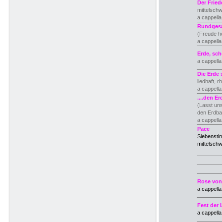
Der Fried
mittelsch
a cappella
Rundges
(Freude he
a cappella
Erde, sc
a cappell
Die Erde 
liedhaft, 
a cappell
....den E
(Lasst un
den Erdba
a cappella
Pace
Siebenstim
mittelsch
Rose von
a cappell
Fest der 
a cappell