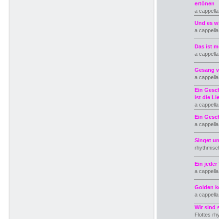
ertönen
a cappell
Und es wi
a cappell
Das ist m
a cappell
Gesang v
a cappell
Ein Gesc
ist die Li
a cappell
Ein Gesch
a cappell
Singet un
rhythmisch
Ein jeder
a cappell
Golden k
a cappell
Wir sind
Flottes rh