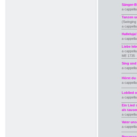
Sänger-B
a cappell
Tanzen u
(Swinging
a cappell
Halleluja
a cappell
Liebe leb
a cappella
ME 1735
Sing und
a cappell
Hörst du 
a cappell
Loblied 
a cappell
Ein Lied 
als taus
a cappell
Vater uns
a cappell
Prosecco