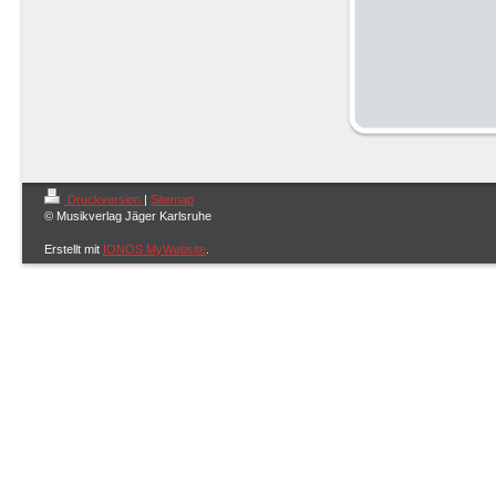
Druckversion
|
Sitemap
© Musikverlag Jäger Karlsruhe
Erstellt mit
IONOS MyWebsite
.