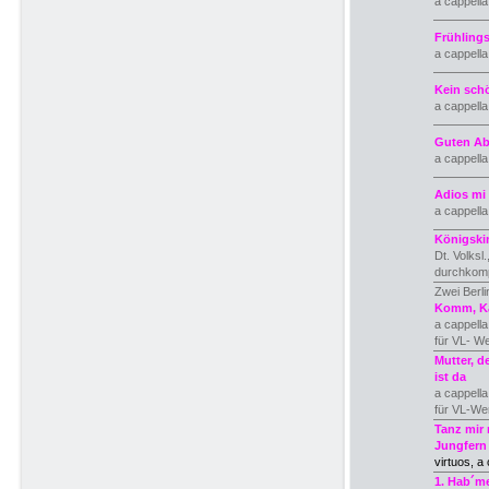
a cappell
Frühling
a cappell
Kein sch
a cappell
Guten Ab
a cappella
Adios mi 
a cappella
Königski
Dt. Volksl.
durchkomp
Zwei Berl
Komm, Ka
a cappell
für VL- W
Mutter, 
ist da
a cappella
für VL-We
Tanz mir 
Jungfern
virtuos, a
1. Hab´m