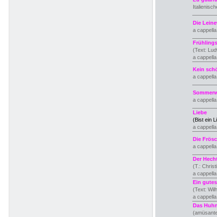
Italienisc
Die Lein
a cappell
Frühling
(Text: Lu
a cappell
Kein sch
a cappell
Sommerwin
a cappell
Liebe
(Bist ein L
a cappell
Die Frös
a cappell
Der Hecht
(T.: Chris
a cappell
Ein gutes 
(Text: Wi
a cappell
Das Huhn
(amüsante