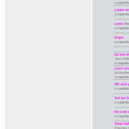
a cappell
Lieder s
a cappella
Liebe
(Bis
a cappell
Engel
a cappella
Du bist d
Text: Hoff
a cappell
Lasst un
Im frische
a cappella
Wir sind
a cappell
Auf der S
a cappell
Ein Lied
a cappell
Singt Hall
Frisches 