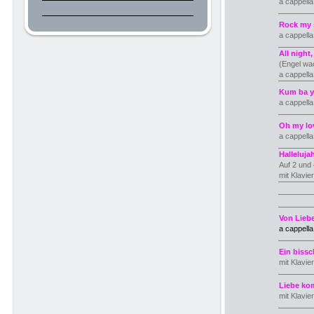
a cappell
Rock my
a cappella
All night,
(Engel wac
a cappell
Kum ba y
a cappell
Oh my lo
a cappella
Halleluja
Auf 2 und 
mit Klavier
Von Lieb
a cappella
Ein biss
mit Klavie
Liebe ko
mit Klavie