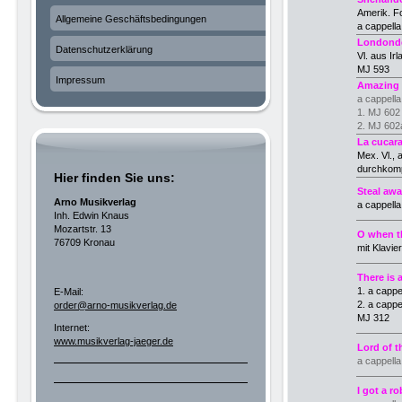
Amerik. Fo
Allgemeine Geschäftsbedingungen
a cappell
Londonde
Datenschutzerklärung
Vl. aus Irl
MJ 593
Impressum
Amazing
a cappella,
1. MJ 602 
2. MJ 602
La cucar
Mex. Vl., 
durchkomp
Hier finden Sie uns:
Steal aw
Arno Musikverlag
a cappella
Inh. Edwin Knaus
Mozartstr. 13
O when t
76709 Kronau
mit Klavie
There is 
1. a cappe
E-Mail:
2. a cappe
order@arno-musikverlag.de
MJ 312
Internet:
www.musikverlag-jaeger.de
Lord of 
a cappella
I got a ro