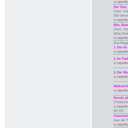
a cappell
Der Tanz
(Text.: Ch
(Ein Vierv
a cappell
Bim, Ba
(Text.: Ch
(Eine Dre
a cappell
Drei Ringe
1. Der du
a cappell
2. Im Par
a cappell
3. Der W
a cappell
Maikaterl
a cappell
Rondo all
(Türkisch
a cappell
MJ 167
Farandol
(aus der "
a cappell