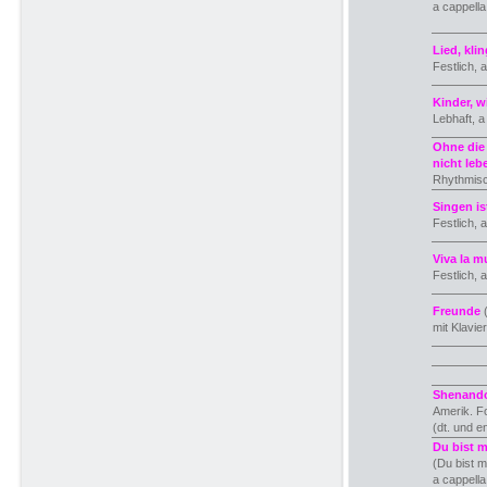
a cappell
Lied, kli
Festlich, 
Kinder, w
Lebhaft, 
Ohne die
nicht leb
Rhythmisc
Singen i
Festlich, 
Viva la m
Festlich, 
Freunde
(
mit Klavie
Shenand
Amerik. Fo
(dt. und e
Du bist m
(Du bist 
a cappella