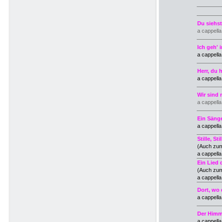
Du siehs
a cappell
Ich geh' 
a cappell
Herr, du 
a cappell
Wir sind 
a cappell
Ein Sänge
a cappell
Stille,
S
ti
(Auch zum
a cappell
Ein Lied
(Auch zum
a cappell
Dort, wo
a cappell
Der Himm
a cappell