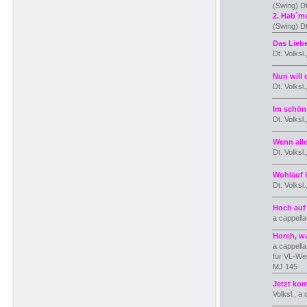
(Swing) Dt
2. Hab`m
(Swing) Dt
Das Lieb
Dt. Volksl.
Nun will
Dt. Volksl.
Im schön
Dt. Volksl.
Wenn alle
Dt. Volksl.
Wohlauf 
Dt. Volksl
Hoch auf
a cappell
Horch, w
a cappell
für VL-We
MJ 145
Jetzt ko
Volksl., a